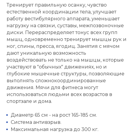
Тренирует правильную осанку, чувство
кий и тренерский
Ролики для п
естественной координации тела, улучшает
тарь
работу вестибулярного аппарата, уменьшает
нагрузку на связки, суставы, межпозвоночные
Упоры для о
ты и защита
диски. Перераспределяет тонус всех групп
мышц, одновременно тренирует мышцы рук и
ног, спины, пресса, ягодиц. Занятия с мячом
жное оборудование
Утяжелители
дают уникальную возможность
воздействовать не только на мышцы, которые
участвуют в "обычных" движениях, но и
Эспандеры и 
глубокие мышечные структуры, позволяющие
выполнять сложнокоординированные
Аксессуары д
движения. Мячи для фитнеса могут
йоги
использоваться людьми всех возрастов в
спортзале и дома.
Медболы
Диаметр 65 см - на рост 165-185 см.
Система антивзрыв.
Пояса тяжело
Максимальная нагрузка до 300 кг.