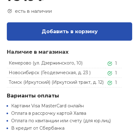
Туристическая
ственная гимнастика
Стельки
Фингерборд, B
Барбекю
есть в наличии
Скамьи
Обувь для ед
Футбэг
Ремни
Бутылки для 
суары
Шнурки
Флокированны
Добавить в корзину
Стойки под ш
Тренировочно
подушки
Шорты
Весы
ние
рамы
Наличие в магазинах
Шлемы боксе
Фонари
Штаны, Брюки
Гантели
й спорт
Машины Смит
Кемерово (ул. Дзержинского, 10)
1
Новосибирск (Геодезическая, д. 23 )
ивные игры
1
Спарринговые
Холодильник
Гимнастическ
Гири
Кроссоверы
Томск (Иркутский) (Иркутский тракт, д. 12)
1
ивные комплексы и
Футы
Одежда для 
Грифы и штан
кие стенки
Варианты оплаты
Подставки
Картами Visa MasterCard онлайн
ы, сувениры
Блины
Оплата в рассрочку картой Халва
Оплата по квитанции или счету (для юр.лиц)
дование для
В кредит от Сбербанка
Лямки, петли,
сооружений