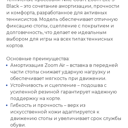
Black – это сочетание амортизации, прочности
кий и тренерский
Ролики для п
и комфорта, разработанное для активных
тарь
теннисистов. Модель обеспечивает отличную
фиксацию стопы, сцепление с покрытием и
Упоры для о
ты и защита
долговечность, что делает ее идеальным
выбором для игры на всех типах теннисных
жное оборудование
кортов.
Утяжелители
Основные преимущества:
Эспандеры и 
Амортизация Zoom Air – вставка в передней
части стопы снижает ударную нагрузку и
обеспечивает мягкость при движении.
Аксессуары д
Устойчивость и сцепление – подошва с
йоги
усиленной резиной гарантирует надежную
поддержку на корте.
Гибкость и прочность – верх из
Медболы
искусственной кожи адаптируется к
движению стопы и увеличивает срок службы
Пояса тяжело
обуви.