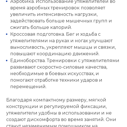
Аэробика. Использование утяжелителей во
время аэробных тренировок позволяет
кий и тренерский
Ролики для п
увеличить интенсивность нагрузки,
тарь
задействовать больше мышечных групп и
сжигать больше калорий.
Упоры для о
ты и защита
Кроссовая подготовка. Бег и ходьба с
утяжелителями на руках и ногах улучшают
жное оборудование
Утяжелители
выносливость, укрепляют мышцы и связки,
повышают координацию движений.
Единоборства. Тренировки с утяжелителями
Эспандеры и 
развивают скоростно-силовые качества,
необходимые в боевых искусствах, и
помогают отработке техники ударов и
Аксессуары д
перемещений.
йоги
Благодаря компактному размеру, мягкой
Медболы
конструкции и регулируемой фиксации,
утяжелители удобны в использовании и не
создают дискомфорта во время занятий. Они
Пояса тяжело
станут незаменимым помощником на