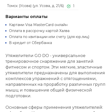
Туристическая
ственная гимнастика
Томск (Усова) (ул. Усова, д. 21/6)
1
Стельки
Фингерборд, B
Барбекю
Скамьи
Обувь для ед
Футбэг
Ремни
Бутылки для 
Варианты оплаты
суары
Шнурки
Флокированны
Картами Visa MasterCard онлайн
Стойки под ш
Тренировочно
подушки
Шорты
Весы
Оплата в рассрочку картой Халва
ние
рамы
Оплата по квитанции или счету (для юр.лиц)
В кредит от Сбербанка
Шлемы боксе
Фонари
Штаны, Брюки
Гантели
й спорт
Машины Смит
Утяжелители GO DO - универсальное
ивные игры
Спарринговые
Холодильник
Гимнастическ
Гири
тренировочное снаряжение для занятий
Кроссоверы
фитнесом и спортом. Эти мягкие, эластичные
ивные комплексы и
утяжелители предназначены для выполнения
Футы
Одежда для 
Грифы и штан
кие стенки
комплексов упражнений с отягощениями,
Подставки
направленных на проработку различных групп
ы, сувениры
мышц и повышение общей физической
Блины
подготовки.
дование для
Лямки, петли,
сооружений
Основные сферы применения утяжелителей: