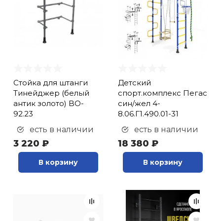
(
4
)
кий и тренерский
Ролики для п
веревочный лаз (
9
)
тарь
груша (
1
)
Магазины
канат (
25
)
Упоры для о
ты и защита
кольца (
26
)
неподвижный турник
жное оборудование
Утяжелители
Стойка для штанги
Детский
(
9
)
Тинейджер (белый
спорт.комплекс Пегас
подвижный турник
антик золото) BO-
син/жел 4-
Эспандеры и 
92.23
(
17
)
8.06.Г1.490.01-31
рукоход (
9
)
есть в наличии
есть в наличии
трапеция (
19
)
Аксессуары д
3 220 ₽
18 380 ₽
йоги
В корзину
В корзину
Медболы
Пояса тяжело