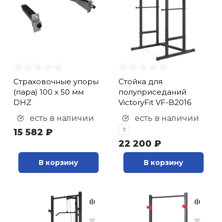
кий и тренерский
Ролики для п
тарь
Упоры для о
ты и защита
жное оборудование
Утяжелители
Страховочные упоры
Стойка для
(пара) 100 х 50 мм
полуприседаний
DHZ
VictoryFit VF-B2016
Эспандеры и 
есть в наличии
есть в наличии
?
15 582 ₽
Аксессуары д
22 200 ₽
йоги
В корзину
В корзину
Медболы
Пояса тяжело