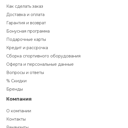
Как сделать заказ
кий и тренерский
Ролики для п
тарь
Доставка и оплата
Гарантия и возврат
Упоры для о
ты и защита
Бонусная программа
Подарочные карты
жное оборудование
Утяжелители
Кредит и рассрочка
Сборка спортивного оборудования
Эспандеры и 
Оферта и персональные данные
Вопросы и ответы
% Скидки
Аксессуары д
йоги
Бренды
Компания
Медболы
О компании
Контакты
Пояса тяжело
Реквизиты