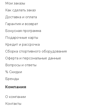
Мои заказы
кий и тренерский
Ролики для п
Как сделать заказ
тарь
Доставка и оплата
Упоры для о
Гарантия и возврат
ты и защита
Бонусная программа
жное оборудование
Подарочные карты
Утяжелители
Кредит и рассрочка
Сборка спортивного оборудования
Эспандеры и 
Оферта и персональные данные
Вопросы и ответы
Аксессуары д
% Скидки
йоги
Бренды
Компания
Медболы
О компании
Пояса тяжело
Контакты