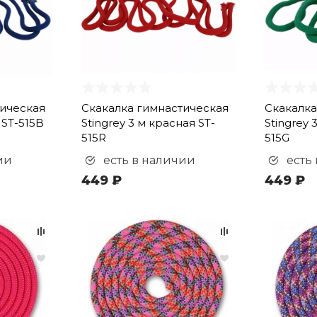
тическая
Скакалка гимнастическая
Скакалка
 ST-515B
Stingrey 3 м красная ST-
Stingrey 
515R
515G
ии
есть в наличии
есть
449 ₽
449 ₽