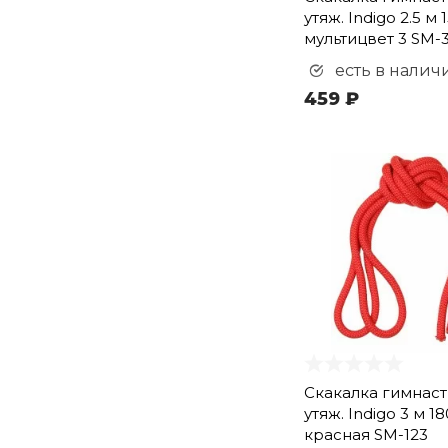
утяж. Indigo 2.5 м 
мультицвет 3 SM-
есть в налич
459 ₽
Скакалка гимнас
утяж. Indigo 3 м 18
красная SM-123