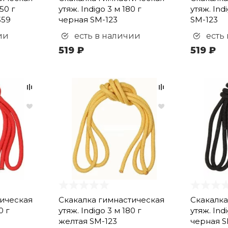
150 г
утяж. Indigo 3 м 180 г
утяж. Ind
359
черная SM-123
SM-123
ии
есть в наличии
есть
519 ₽
519 ₽
тическая
Скакалка гимнастическая
Скакалка
0 г
утяж. Indigo 3 м 180 г
утяж. Indi
желтая SM-123
черная S