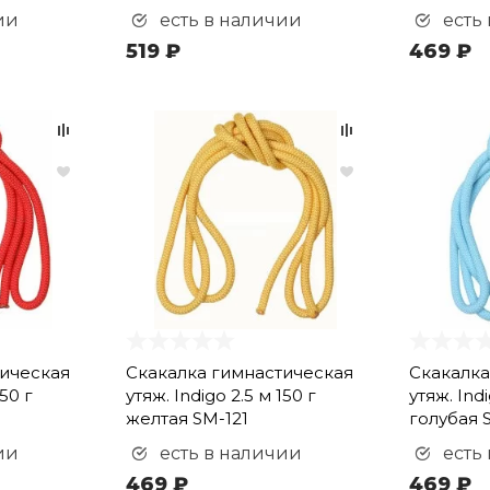
ии
есть в наличии
есть
519 ₽
469 ₽
тическая
Скакалка гимнастическая
Скакалка
150 г
утяж. Indigo 2.5 м 150 г
утяж. Indi
желтая SM-121
голубая 
ии
есть в наличии
есть
469 ₽
469 ₽