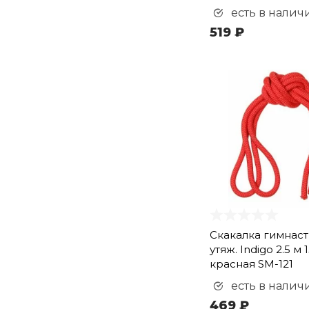
есть в налич
519 ₽
Скакалка гимнас
утяж. Indigo 2.5 м 
красная SM-121
есть в налич
469 ₽