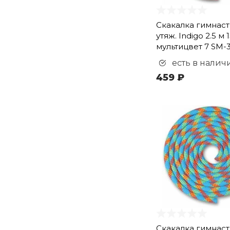
Скакалка гимнас
утяж. Indigo 2.5 м 
мультицвет 7 SM-
есть в налич
459 ₽
Скакалка гимнас