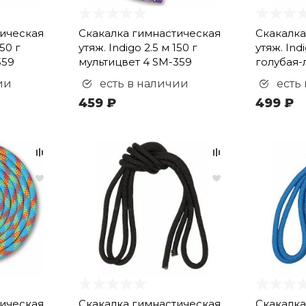
тическая
Скакалка гимнастическая
Скакалка
150 г
утяж. Indigo 2.5 м 150 г
утяж. Indi
359
мультицвет 4 SM-359
голубая-
ии
есть в наличии
есть
459 ₽
499 ₽
тическая
Скакалка гимнастическая
Скакалка