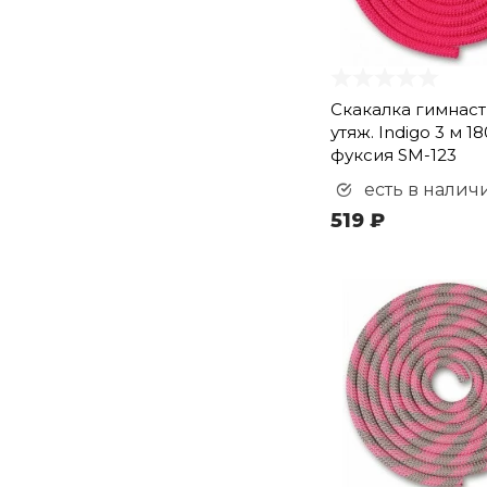
Скакалка гимнас
утяж. Indigo 3 м 18
фуксия SM-123
есть в налич
519 ₽