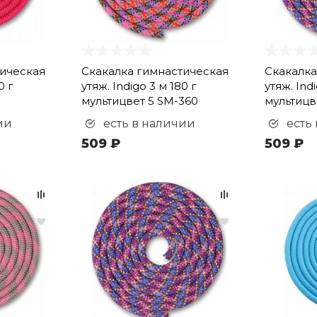
тическая
Скакалка гимнастическая
Скакалка
0 г
утяж. Indigo 3 м 180 г
утяж. Indi
мультицвет 5 SM-360
мультицв
ии
есть в наличии
есть
509 ₽
509 ₽