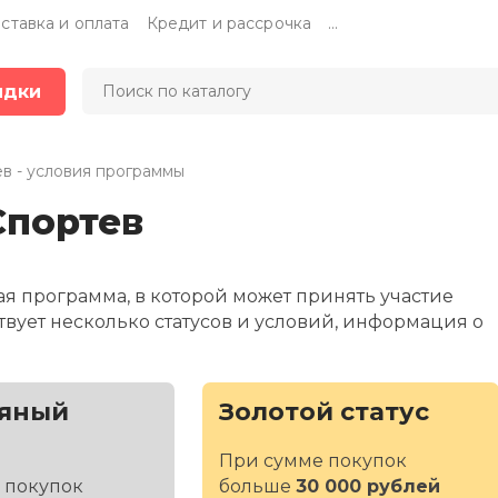
ставка и оплата
Кредит и рассрочка
...
идки
в - условия программы
Спортев
я программа, в которой может принять участие
твует несколько статусов и условий, информация о
яный
Золотой статус
При сумме покупок
 покупок
больше
30 000 рублей