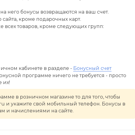
 на него бонусы возвращаются на ваш счет.
 сайта, кроме подарочных карт.
е всех товаров, кроме следующих групп:
личном кабинете в разделе -
Бонусный счет
бонусной программе ничего не требуется - просто
 их!
амме в розничном магазине то для того, чтобы
v.ru и укажите свой мобильный телефон. Бонусы в
кам и начислениями на сайте.