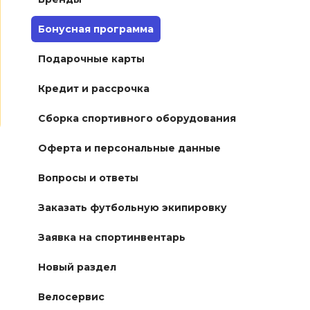
Бонусная программа
Подарочные карты
Кредит и рассрочка
Сборка спортивного оборудования
Оферта и персональные данные
Вопросы и ответы
Заказать футбольную экипировку
Заявка на спортинвентарь
Новый раздел
Велосервис