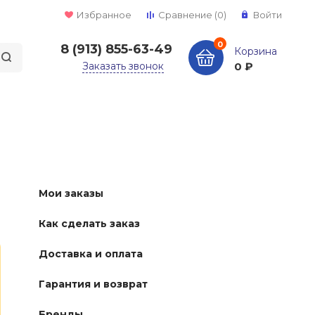
Избранное
Сравнение
(0)
Войти
0
8 (913) 855-63-49
Корзина
Заказать звонок
0 ₽
Мои заказы
Как сделать заказ
Доставка и оплата
Гарантия и возврат
Бренды