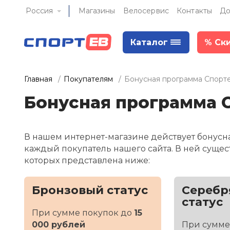
Россия
Магазины
Велосервис
Контакты
До
Каталог
%
Ск
Главная
Покупателям
Бонусная программа Спорте
Бонусная программа 
В нашем интернет-магазине действует бонусна
каждый покупатель нашего сайта. В ней сущес
которых представлена ниже:
Бронзовый статус
Серебр
статус
При сумме покупок до
15
000 рублей
При сумме