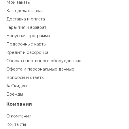
Мои заказы
Туристическая
ственная гимнастика
Стельки
Фингерборд, B
Барбекю
Как сделать заказ
Скамьи
Обувь для ед
Футбэг
Ремни
Бутылки для 
Доставка и оплата
суары
Шнурки
Флокированны
Гарантия и возврат
Стойки под ш
Тренировочно
подушки
Шорты
Весы
Бонусная программа
ние
рамы
Подарочные карты
Шлемы боксе
Фонари
Штаны, Брюки
Гантели
й спорт
Кредит и рассрочка
Машины Смит
Сборка спортивного оборудования
ивные игры
Спарринговые
Холодильник
Гимнастическ
Гири
Оферта и персональные данные
Кроссоверы
Вопросы и ответы
ивные комплексы и
% Скидки
Футы
Одежда для 
Грифы и штан
кие стенки
Подставки
Бренды
ы, сувениры
Компания
Блины
О компании
дование для
Лямки, петли,
сооружений
Контакты