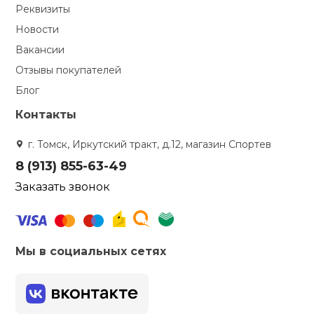
Реквизиты
кий и тренерский
Ролики для п
Новости
тарь
Вакансии
Упоры для о
Отзывы покупателей
ты и защита
Блог
жное оборудование
Утяжелители
Контакты
г. Томск, Иркутский тракт, д.12, магазин Спортев
Эспандеры и 
8 (913) 855-63-49
Заказать звонок
Аксессуары д
йоги
Мы в социальных сетях
Медболы
Пояса тяжело