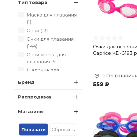
Тип товара
Маска для плавания
(
1
)
Очки (
13
)
Очки для плавания
(
144
)
Очки для плавани
Caprice KD-G193 
Очки-маска для
плавания (
5
)
Шапочка для
есть в налич
плавания (
1
)
Бренд
559 ₽
Распродажа
Магазины