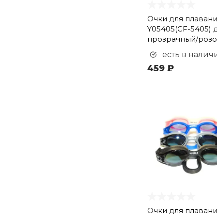
Очки для плаван
Y05405(CF-5405) 
прозрачный/роз
есть в налич
459 ₽
Очки для плаван