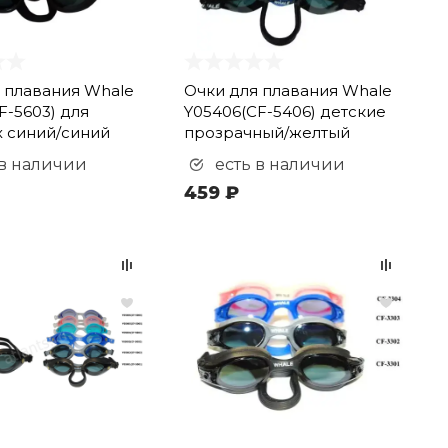
 плавания Whale
Очки для плавания Whale
F-5603) для
Y05406(CF-5406) детские
 синий/синий
прозрачный/желтый
 в наличии
есть в наличии
459 ₽