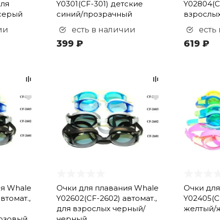
для
Y0301(CF-301) детские
Y02804(C
серый
синий/прозрачный
взрослых
ии
есть в наличии
есть
399 ₽
619 ₽
ия Whale
Очки для плавания Whale
Очки для
втомат.,
Y02602(CF-2602) автомат.,
Y02405(C
для взрослых черный/
желтый/
юзовый
черный