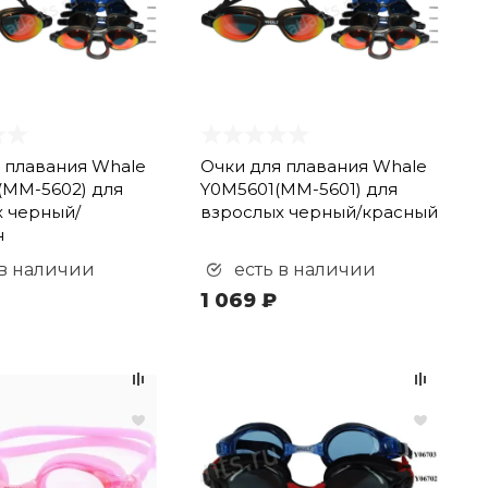
 плавания Whale
Очки для плавания Whale
(ММ-5602) для
Y0M5601(ММ-5601) для
 черный/
взрослых черный/красный
н
 в наличии
есть в наличии
1 069 ₽