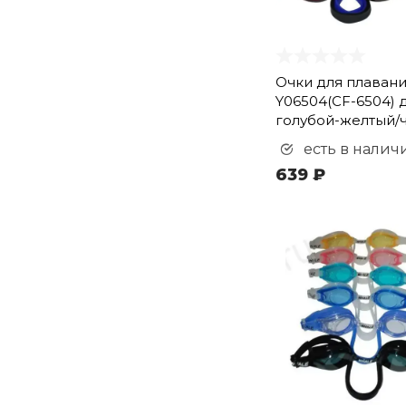
Очки для плаван
Y06504(CF-6504) 
голубой-желтый/
есть в налич
639 ₽