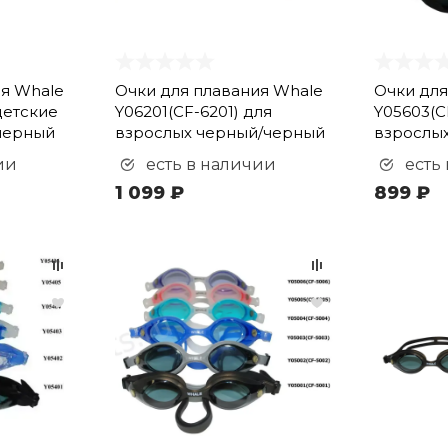
ия Whale
Очки для плавания Whale
Очки для
детские
Y06201(CF-6201) для
Y05603(C
черный
взрослых черный/черный
взрослых
ии
есть в наличии
есть
1 099 ₽
899 ₽