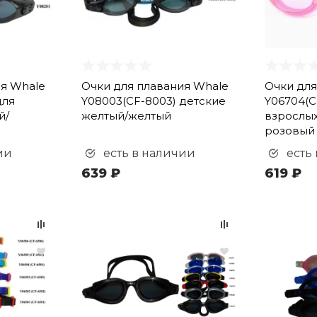
ия Whale
Очки для плавания Whale
Очки для
для
Y08003(CF-8003) детские
Y06704(C
й/
желтый/желтый
взрослых
розовый
ии
есть в наличии
есть
639 ₽
619 ₽