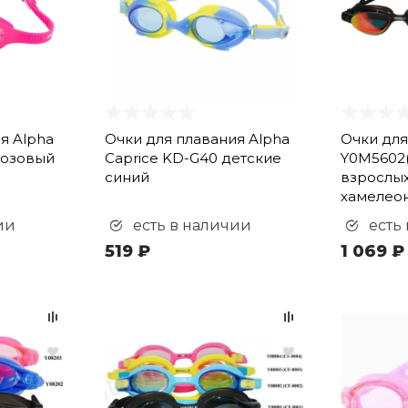
я Alpha
Очки для плавания Alpha
Очки для
розовый
Caprice KD-G40 детские
Y0M5602
синий
взрослых
хамелео
ии
есть в наличии
есть
519 ₽
1 069 ₽