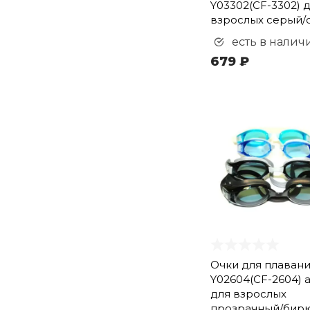
Y03302(CF-3302) 
взрослых серый/
есть в налич
679 ₽
Очки для плаван
Y02604(CF-2604) а
для взрослых
прозрачный/бир