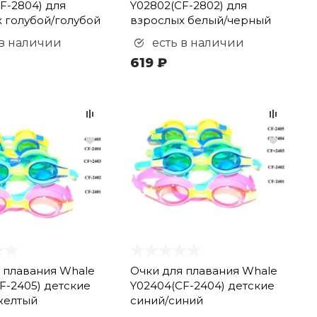
F-2804) для
Y02802(CF-2802) для
 голубой/голубой
взрослых белый/черный
 в наличии
есть в наличии
619 ₽
 плавания Whale
Очки для плавания Whale
F-2405) детские
Y02404(CF-2404) детские
желтый
синий/синий