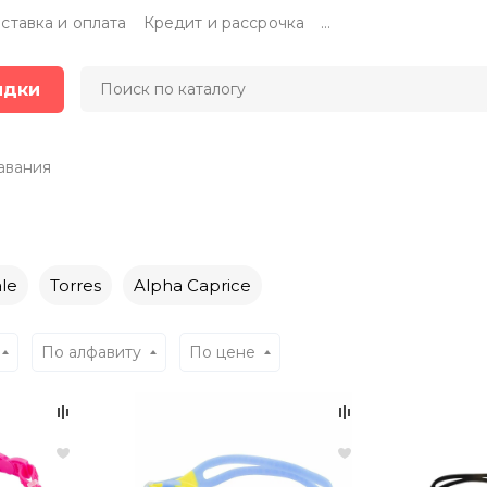
ставка и оплата
Кредит и рассрочка
...
идки
авания
le
Torres
Alpha Caprice
По алфавиту
По цене