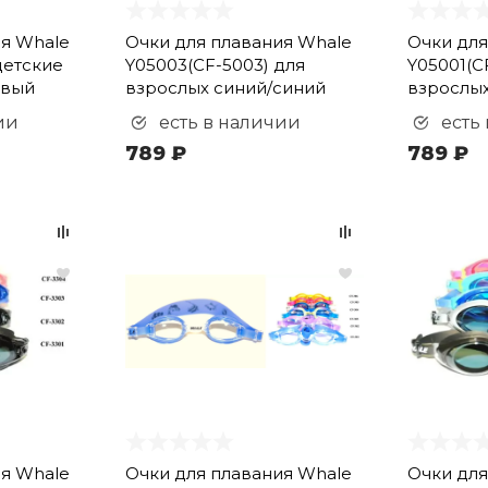
ия Whale
Очки для плавания Whale
Очки для
детские
Y05003(CF-5003) для
Y05001(C
овый
взрослых синий/синий
взрослы
ии
есть в наличии
есть
789 ₽
789 ₽
ия Whale
Очки для плавания Whale
Очки для