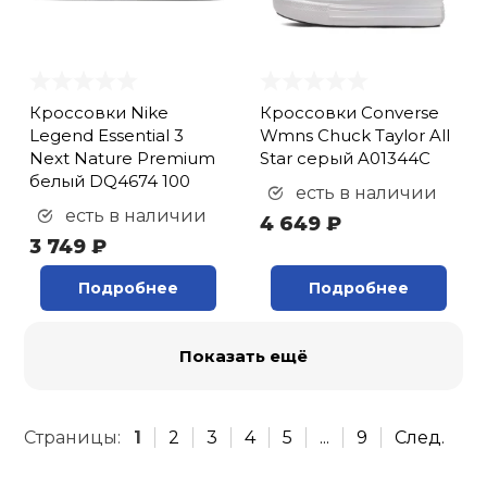
Кроссовки Nike
Кроссовки Converse
Legend Essential 3
Wmns Chuck Taylor All
Next Nature Premium
Star серый A01344C
белый DQ4674 100
есть в наличии
есть в наличии
4 649 ₽
3 749 ₽
Подробнее
Подробнее
Показать ещё
Страницы:
1
2
3
4
5
...
9
След.