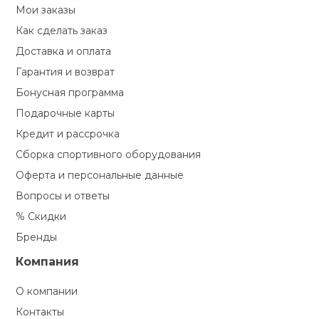
Мои заказы
кий и тренерский
Ролики для п
Как сделать заказ
тарь
Доставка и оплата
Упоры для о
Гарантия и возврат
ты и защита
Бонусная программа
жное оборудование
Подарочные карты
Утяжелители
Кредит и рассрочка
Сборка спортивного оборудования
Эспандеры и 
Оферта и персональные данные
Вопросы и ответы
Аксессуары д
% Скидки
йоги
Бренды
Компания
Медболы
О компании
Пояса тяжело
Контакты