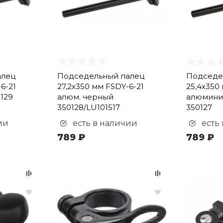
алец
Подседельный палец
Подседе
6-21
27,2х350 мм FSDY-6-21
25,4х350
129
алюм. черный
алюмини
350128/LU101517
350127
ии
есть в наличии
есть
789 ₽
789 ₽