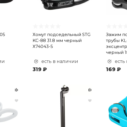
05
Хомут подседельный STG
Зажим п
KC-88 31.8 мм черный
трубы KL
Х74043-5
эксцентр
черный 1
ии
есть в наличии
есть
319 ₽
169 ₽