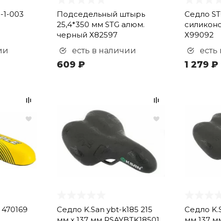
-1-003
Подседельный штырь
Седло ST
25,4*350 мм STG алюм.
силикон
черный Х82597
Х99092
ии
есть в наличии
есть
609 ₽
1 279 ₽
 470169
Седло K.San ybt-k185 215
Седло K.S
мм x 137 мм RSAYBTK18501
мм 137 м