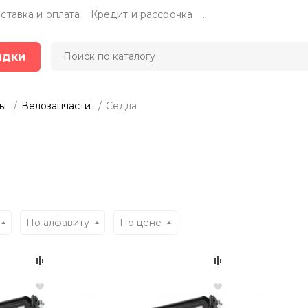
ставка и оплата
Кредит и рассрочка
...
идки
ры
Велозапчасти
Седла
По алфавиту
По цене