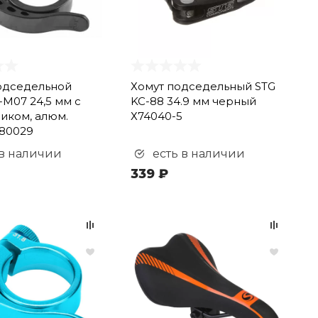
одседельной
Хомут подседельный STG
-M07 24,5 мм с
KC-88 34.9 мм черный
иком, алюм.
Х74040-5
80029
 в наличии
есть в наличии
339 ₽