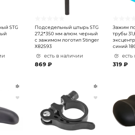
ный STG
Подседельный штырь STG
Зажим п
лый
27,2*350 мм алюм. черный
трубы 31
с зажимом логотип Stinger
эксцент
Х82593
синий 18
ии
есть в наличии
есть
869 ₽
319 ₽