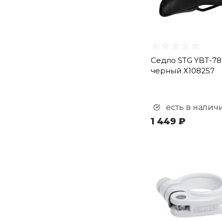
Седло STG YBT-78
черный Х108257
есть в налич
1 449 ₽