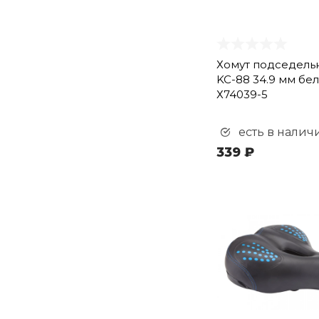
Хомут подседель
KC-88 34.9 мм бе
Х74039-5
есть в налич
339 ₽