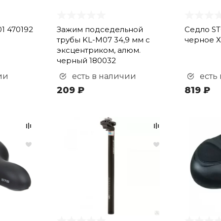
1 470192
Зажим подседельной
Седло ST
трубы KL-M07 34,9 мм с
черное 
эксцентриком, алюм.
черный 180032
ии
есть в наличии
есть
209 ₽
819 ₽