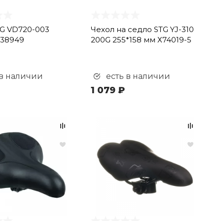
G VD720-003
Чехол на седло STG YJ-310
Х38949
200G 255*158 мм Х74019-5
 в наличии
есть в наличии
1 079 ₽