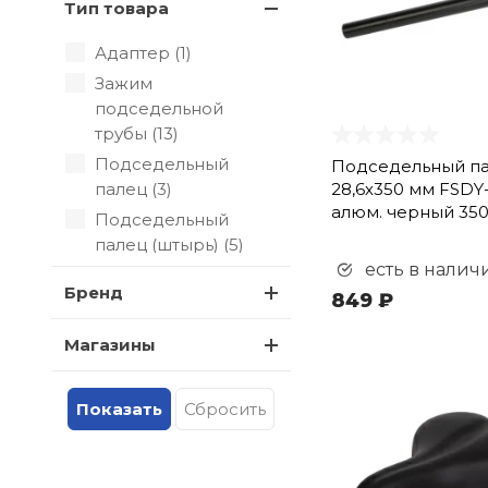
Тип товара
Адаптер (
1
)
Зажим
подседельной
трубы (
13
)
Подседельный
Подседельный п
палец (
3
)
28,6х350 мм FSDY-
алюм. черный 350
Подседельный
палец (штырь) (
5
)
есть в налич
Седло (
33
)
Бренд
849 ₽
Хомут
подседельный (
1
)
Магазины
Чехол на седло (
4
)