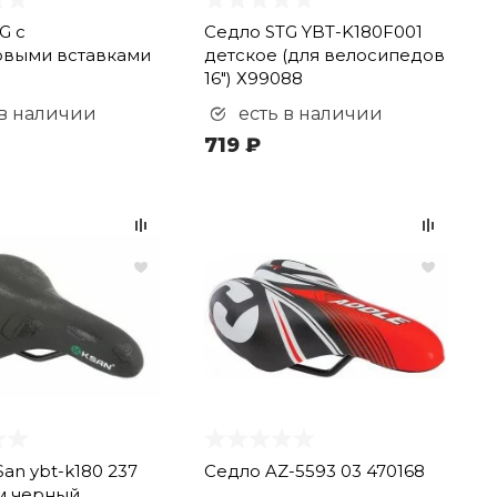
G с
Седло STG YBT-K180F001
овыми вставками
детское (для велосипедов
16") Х99088
 в наличии
есть в наличии
719 ₽
an ybt-k180 237
Седло AZ-5593 03 470168
м черный