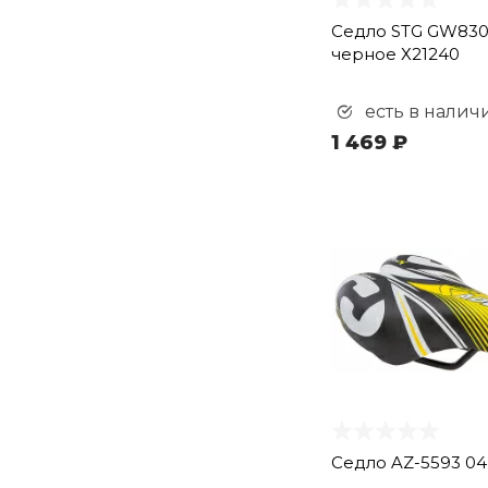
Седло STG GW830
черное Х21240
есть в налич
1 469 ₽
Седло AZ-5593 04