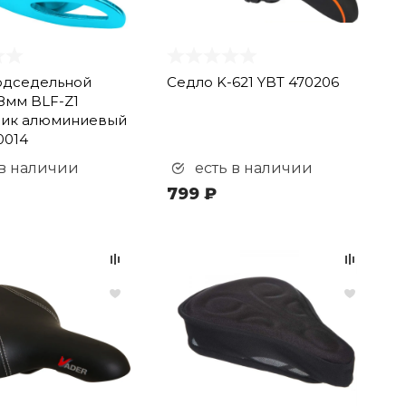
одседельной
Седло K-621 YBT 470206
,8мм BLF-Z1
рик алюминиевый
0014
 в наличии
есть в наличии
799 ₽