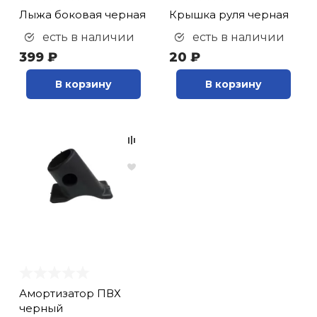
Лыжа боковая черная
Крышка руля черная
кий и тренерский
Ролики для п
тарь
есть в наличии
есть в наличии
399 ₽
20 ₽
Упоры для о
ты и защита
В корзину
В корзину
жное оборудование
Утяжелители
Эспандеры и 
Аксессуары д
йоги
Медболы
Амортизатор ПВХ
Пояса тяжело
черный