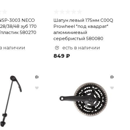
NSP-3003 NECO
Шатун левый 175мм C00Q
 28/38/48 зуб 170
Prowheel "под квадрат"
/пластик 580270
алюминиевый
серебристый 580080
 в наличии
есть в наличии
849 ₽