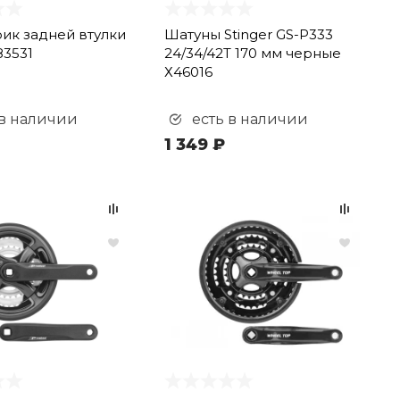
ик задней втулки
Шатуны Stinger GS-P333
83531
24/34/42Т 170 мм черные
Х46016
 в наличии
есть в наличии
1 349 ₽