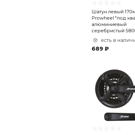
Шатун левый 170
Prowheel "под кв
алюминиевый
серебристый 580
есть в налич
689 ₽