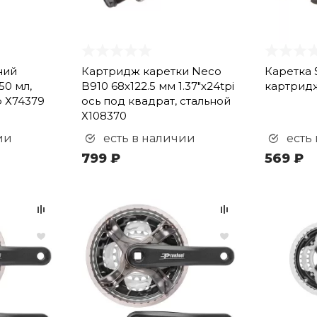
ний
Картридж каретки Neco
Каретка 
50 мл,
B910 68х122.5 мм 1.37"х24tpi
картридж
ф Х74379
ось под квадрат, стальной
Х108370
ии
есть в наличии
есть
799 ₽
569 ₽