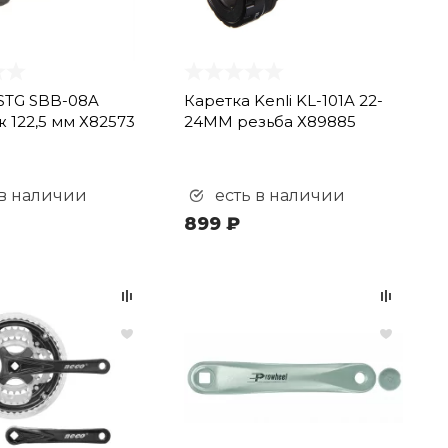
STG SBB-08A
Каретка Kenli KL-101A 22-
 122,5 мм Х82573
24MM резьба Х89885
 в наличии
есть в наличии
899 ₽