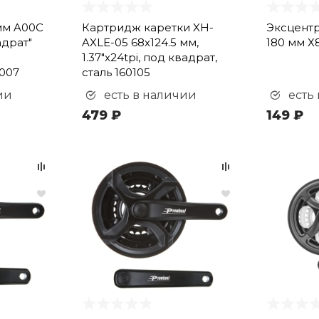
мм A00C
Картридж каретки XH-
Эксцентр
адрат"
AXLE-05 68х124.5 мм,
180 мм Х
1.37"x24tpi, под квадрат,
007
сталь 160105
ии
есть в наличии
есть
479 ₽
149 ₽