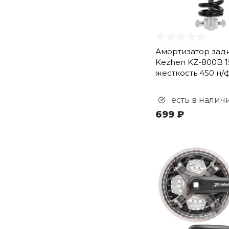
Шатун (
2
)
Шатун левый (
2
)
Шатуны (
3
)
Амортизатор зад
Эксцентрики (
8
)
Kezhen KZ-800B 1
жесткость 450 н/
есть в налич
699 ₽