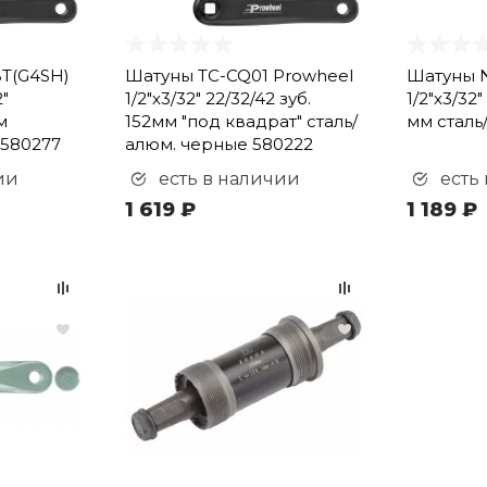
T(G4SH)
Шатуны TC-CQ01 Prowheel
Шатуны 
"
1/2"х3/32" 22/32/42 зуб.
1/2"х3/32"
м
152мм "под квадрат" сталь/
мм сталь
 580277
алюм. черные 580222
ии
есть в наличии
есть
1 619 ₽
1 189 ₽