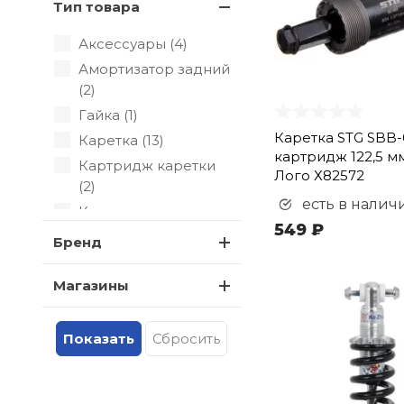
Тип товара
Аксессуары (
4
)
Амортизатор задний
(
2
)
Гайка (
1
)
Каретка STG SBB
Каретка (
13
)
картридж 122,5 м
Картридж каретки
Лого Х82572
(
2
)
есть в налич
Клинья для шатунов
549 ₽
(
1
)
Бренд
Ось (
5
)
Ось втулки (
18
)
Магазины
Ось передней
втулки (
1
)
Пеги (
3
)
Система шатунов
(
12
)