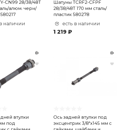
Y-CN99 28/38/48T
Шатуны TCRF2-CFPF
таль/алюм. черн/
28/38/48T 170 мм сталь/
580217
пластик 580278
 в наличии
есть в наличии
1 219 ₽
дней втулки
Ось задней втулки под
 мм под
эксцентрик 3/8"х145 мм с
ик с гайками,
гайками, шайбами и