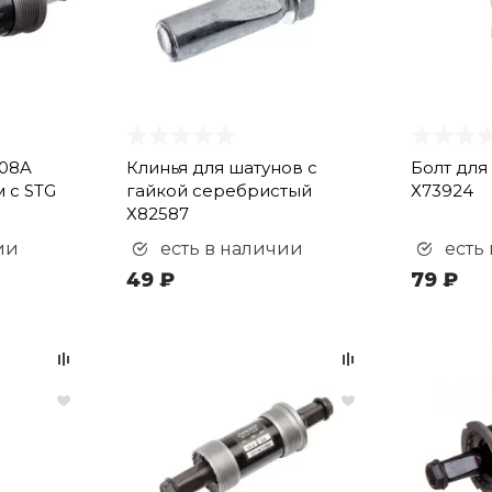
-08A
Клинья для шатунов с
Болт для
м с STG
гайкой серебристый
Х73924
Х82587
ии
есть в наличии
есть
49 ₽
79 ₽