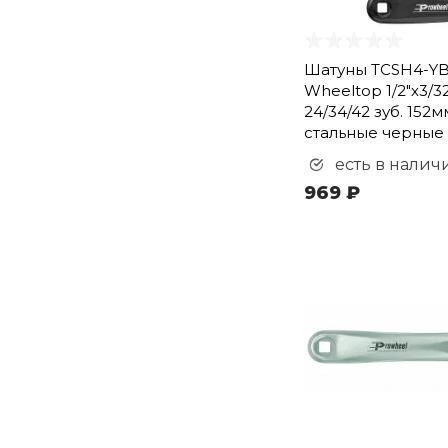
Шатуны TCSH4-YB
Wheeltop 1/2"х3/32
24/34/42 зуб. 152м
стальные черные
есть в налич
969 ₽