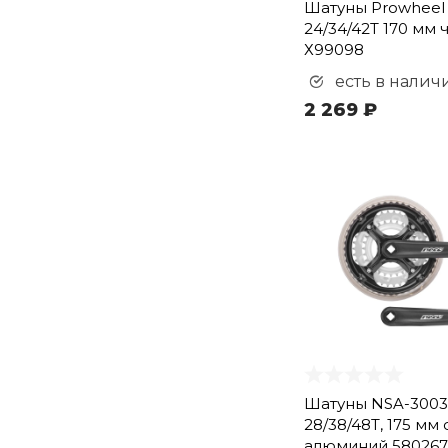
Шатуны Prowheel
24/34/42T 170 мм
Х99098
есть в налич
2 269 ₽
Шатуны NSA-300
28/38/48Т, 175 мм 
алюминий 580267