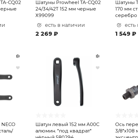
 TA-CQ02
Шатуны Prowheel TA-CQ02
Шатуны T
 черные
24/34/42T 152 мм черные
170 мм с
Х99099
серебро 
ии
есть в наличии
есть
2 269 ₽
1 549 ₽
3 NECO
Шатун левый 152 мм A00C
Ось пере
сталь/
алюмин. "под квадрат"
3/8"х108
чёрный 580294
эксцентр