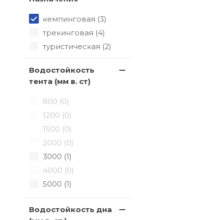
кемпинговая (
3
)
трекинговая (
4
)
туристическая (
2
)
Водостойкость
тента (мм в. ст)
800 (
0
)
1200 (
0
)
1500 (
0
)
2000 (
0
)
3000 (
1
)
4000 (
0
)
5000 (
1
)
10000 (
1
)
Водостойкость дна