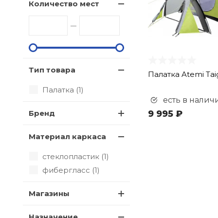
Количество мест
Тип товара
Палатка Atemi Tai
Палатка (
1
)
есть в налич
Бренд
9 995 ₽
Материал каркаса
стеклопластик (
1
)
фибергласс (
1
)
Магазины
Назначение