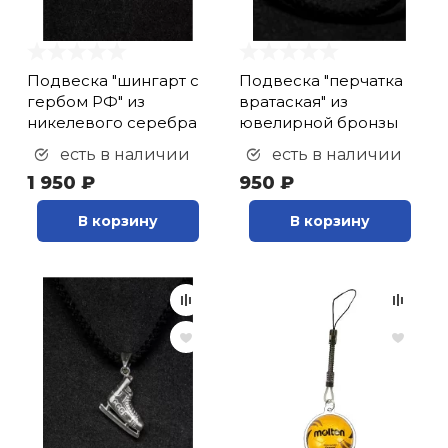
кий и тренерский
Ролики для п
тарь
Подвеска "шингарт с
Подвеска "перчатка
Упоры для о
гербом РФ" из
вратаская" из
ты и защита
никелевого серебра
ювелирной бронзы
есть в наличии
есть в наличии
жное оборудование
Утяжелители
1 950 ₽
950 ₽
В корзину
В корзину
Эспандеры и 
Аксессуары д
йоги
Медболы
Пояса тяжело