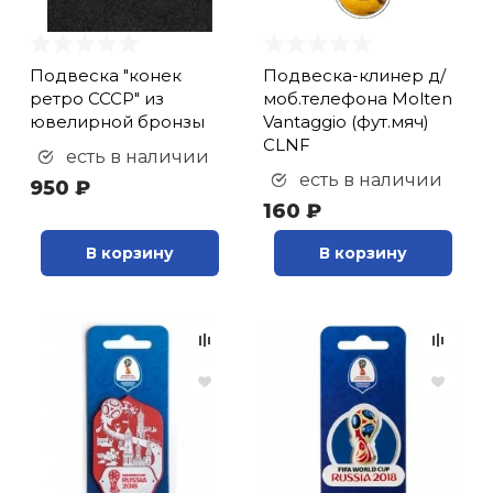
Подвеска "конек
Подвеска-клинер д/
ретро СССР" из
моб.телефона Molten
ювелирной бронзы
Vantaggio (фут.мяч)
CLNF
есть в наличии
есть в наличии
950 ₽
160 ₽
В корзину
В корзину