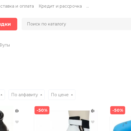
ставка и оплата
Кредит и рассрочка
...
идки
Футы
По алфавиту
По цене
-50%
-50%