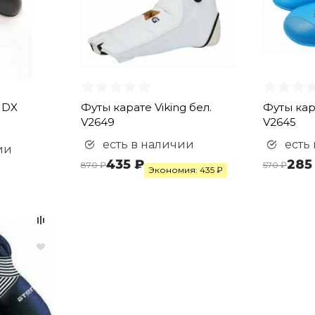
f DX
Футы карате Viking бел.
Футы кара
V2649
V2645
есть в наличии
есть
ии
435 ₽
285
870 ₽
570 ₽
Экономия: 435 ₽