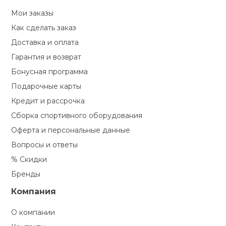
Туристическая
ственная гимнастика
Мои заказы
Стельки
Фингерборд, B
Барбекю
Скамьи
Обувь для ед
Футбэг
Ремни
Бутылки для 
Как сделать заказ
суары
Доставка и оплата
Шнурки
Флокированны
Стойки под ш
Тренировочно
Гарантия и возврат
подушки
Шорты
Весы
ние
рамы
Бонусная программа
Подарочные карты
Шлемы боксе
Фонари
Штаны, Брюки
Гантели
й спорт
Машины Смит
Кредит и рассрочка
Сборка спортивного оборудования
ивные игры
Спарринговые
Холодильник
Гимнастическ
Гири
Кроссоверы
Оферта и персональные данные
Вопросы и ответы
ивные комплексы и
Футы
Одежда для 
Грифы и штан
кие стенки
% Скидки
Подставки
Бренды
ы, сувениры
Блины
Компания
дование для
О компании
Лямки, петли,
сооружений