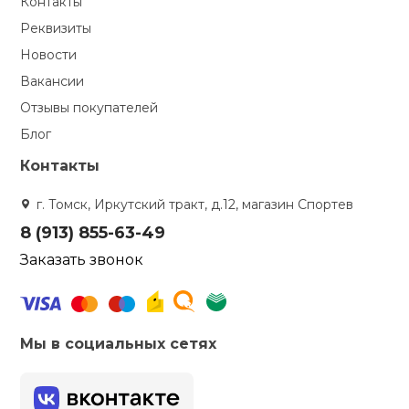
Контакты
Реквизиты
кий и тренерский
Ролики для п
тарь
Новости
Вакансии
Упоры для о
ты и защита
Отзывы покупателей
Блог
жное оборудование
Утяжелители
Контакты
Эспандеры и 
г. Томск, Иркутский тракт, д.12, магазин Спортев
8 (913) 855-63-49
Заказать звонок
Аксессуары д
йоги
Медболы
Мы в социальных сетях
Пояса тяжело