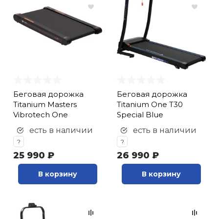
кий и тренерский
Ролики для п
тарь
Упоры для о
ты и защита
жное оборудование
Утяжелители
Беговая дорожка
Беговая дорожка
Titanium Masters
Titanium One T30
Эспандеры и 
Vibrotech One
Special Blue
есть в наличии
есть в наличии
Аксессуары д
?
?
йоги
25 990 ₽
26 990 ₽
В корзину
В корзину
Медболы
Пояса тяжело