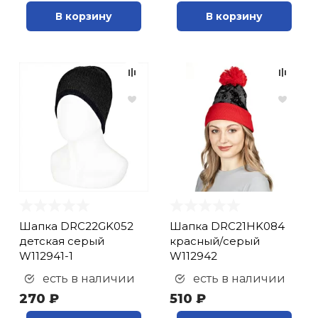
В корзину
В корзину
Шапка DRC22GK052
Шапка DRC21HK084
детская серый
красный/серый
W112941-1
W112942
есть в наличии
есть в наличии
270 ₽
510 ₽