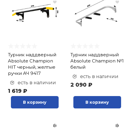
кий и тренерский
Ролики для п
тарь
Упоры для о
ты и защита
жное оборудование
Утяжелители
Турник наддверный
Турник наддверный
Absolute Champion
Absolute Champion №1
Эспандеры и 
HIT черный, желтые
белый
ручки АЧ 9417
есть в наличии
есть в наличии
2 090 ₽
Аксессуары д
1 619 ₽
йоги
В корзину
В корзину
Медболы
Пояса тяжело