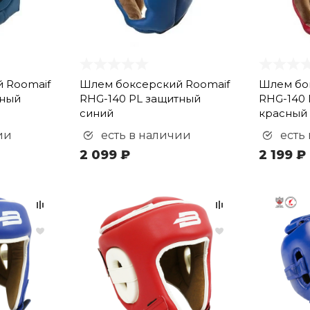
 Roomaif
Шлем боксерский Roomaif
Шлем бо
тный
RHG-140 PL защитный
RHG-140 
синий
красный
ии
есть в наличии
есть
2 099 ₽
2 199 ₽