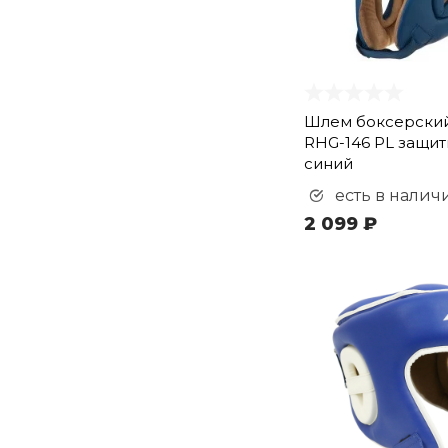
Шлем боксерский
RHG-146 PL защи
синий
есть в налич
2 099 ₽