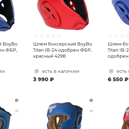
й BoyBo
Шлем боксерский BoyBo
Шлем бо
ен ФБР,
Titan IB-24 одобрен ФБР,
Titan IB-
красный 4298
одобрен 
ии
есть в наличии
есть
3 990 ₽
6 550 ₽