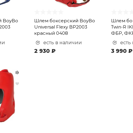
й BoyBo
Шлем боксерский BoyBo
Шлем бо
P2003
Universal Flexy BP2003
Twin-R I
красный 0408
ФБР, ФКР
ии
есть в наличии
есть
2 930 ₽
3 990 ₽