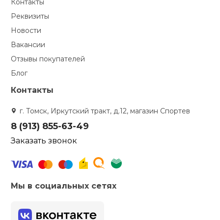
Контакты
Реквизиты
кий и тренерский
Ролики для п
тарь
Новости
Вакансии
Упоры для о
ты и защита
Отзывы покупателей
Блог
жное оборудование
Утяжелители
Контакты
Эспандеры и 
г. Томск, Иркутский тракт, д.12, магазин Спортев
8 (913) 855-63-49
Аксессуары д
Заказать звонок
йоги
Медболы
Мы в социальных сетях
Пояса тяжело