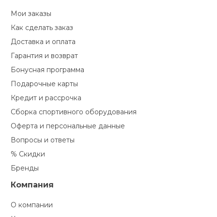
Туристическая
ственная гимнастика
Мои заказы
Стельки
Фингерборд, B
Барбекю
Скамьи
Обувь для ед
Футбэг
Ремни
Бутылки для 
Как сделать заказ
суары
Доставка и оплата
Шнурки
Флокированны
Стойки под ш
Тренировочно
подушки
Шорты
Весы
Гарантия и возврат
ние
рамы
Бонусная программа
Подарочные карты
Шлемы боксе
Фонари
Штаны, Брюки
Гантели
й спорт
Машины Смит
Кредит и рассрочка
Сборка спортивного оборудования
ивные игры
Спарринговые
Холодильник
Гимнастическ
Гири
Кроссоверы
Оферта и персональные данные
ивные комплексы и
Вопросы и ответы
Футы
Одежда для 
Грифы и штан
кие стенки
% Скидки
Подставки
Бренды
ы, сувениры
Блины
Компания
дование для
О компании
Лямки, петли,
сооружений