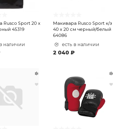
 Rusco Sport 20 х
Макивара Rusco Sport к/з
рный 45319
40 х 20 см черный/белый
64086
 в наличии
есть в наличии
₽
2 040 ₽