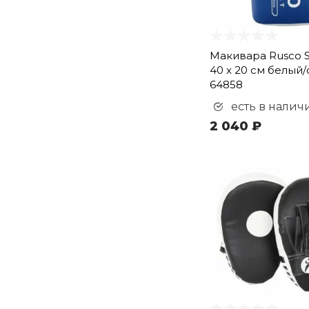
Макивара Rusco S
40 х 20 см белый
64858
есть в налич
2 040 ₽