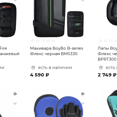
ire
Макивара BoyBo B-series
Лапы Boy
ранжевый
Флекс черная BMS330
Флекс ч
BPRT300
ии
есть в наличии
есть
4 590 ₽
2 749 ₽