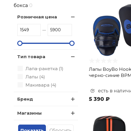
бокса
0
Розничная цена
Тип товара
Лапа-ракетка (
1
)
Лапы BoyBo Hook
черно-синие BP
Лапы (
4
)
Макивара (
4
)
есть в налич
5 390 ₽
Бренд
Магазины