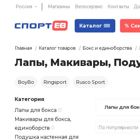
Россия
Магазины
Велосервис
Контакты
До
Каталог
%
Ск
Главная
Каталог товаров
Бокс и единоборства
Лапы, Макивары, Под
BoyBo
Ringsport
Rusco Sport
Категория
Лапы для бок
Лапы для бокса
0
Макивары для бокса,
По популярности
единоборств
0
Подушка настенная для