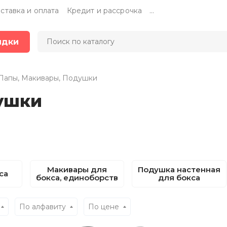
ставка и оплата
Кредит и рассрочка
...
идки
Лапы, Макивары, Подушки
ушки
Макивары для
Подушка настенная
са
бокса, единоборств
для бокса
По алфавиту
По цене