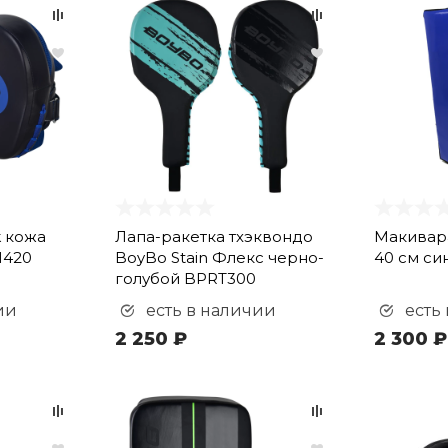
 кожа
Лапа-ракетка тхэквондо
Макивара
M420
BoyBo Stain Флекс черно-
40 см си
голубой BPRT300
ии
есть в наличии
есть
2 250 ₽
2 300 ₽