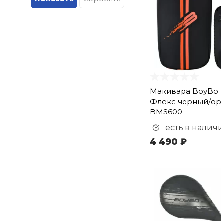
Макивара BoyBo F
Флекс черный/о
BMS600
есть в налич
4 490 ₽