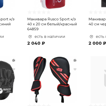
port к/з
Макивара Rusco Sport к/з
Макивара
/синий
40 х 20 см белый/красный
40 см че
64859
ии
есть в наличии
есть
2 040 ₽
2 000 