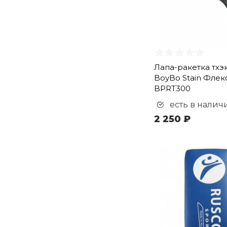
Лапа-ракетка тхэ
BoyBo Stain Флек
BPRT300
есть в налич
2 250 ₽