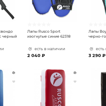
квондо
Лапы Rusco Sport
Лапы Boy
с черный
изогнутые синие 62318
черно-г
ии
есть в наличии
есть
2 040 ₽
3 290 ₽