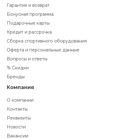
Гарантия и возврат
кий и тренерский
Ролики для п
Бонусная программа
тарь
Подарочные карты
Упоры для о
Кредит и рассрочка
ты и защита
Сборка спортивного оборудования
жное оборудование
Утяжелители
Оферта и персональные данные
Вопросы и ответы
% Скидки
Эспандеры и 
Бренды
Компания
Аксессуары д
йоги
О компании
Контакты
Медболы
Реквизиты
Новости
Пояса тяжело
Вакансии