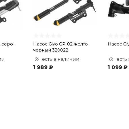
A серо-
Насос Giyo GP-02 желто-
Насос Gi
черный 320022
ии
есть в наличии
есть
1 989 ₽
1 099 ₽