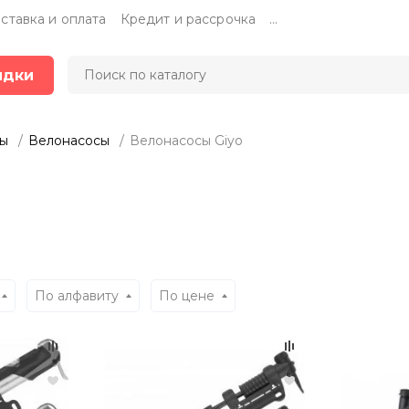
ставка и оплата
Кредит и рассрочка
...
идки
ры
Велонасосы
Велонасосы Giyo
По алфавиту
По цене