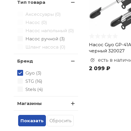
Тип товара
Аксессуары (
0
)
Насос (
0
)
Насос напольный (
0
)
Насос ручной (
3
)
Насос Giyo GP-41
Шланг насоса (
0
)
черный 320027
есть в налич
Бренд
2 099 ₽
Giyo (
3
)
STG (
16
)
Stels (
4
)
Магазины