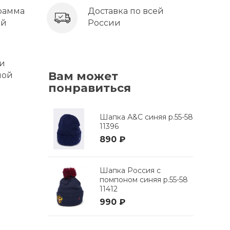
рамма
Доставка по всей
ей
России
 и
Вам может
ной
понравиться
Шапка А&C синяя р.55-58
11396
890 ₽
Шапка Россия с
помпоном синяя р.55-58
11412
990 ₽