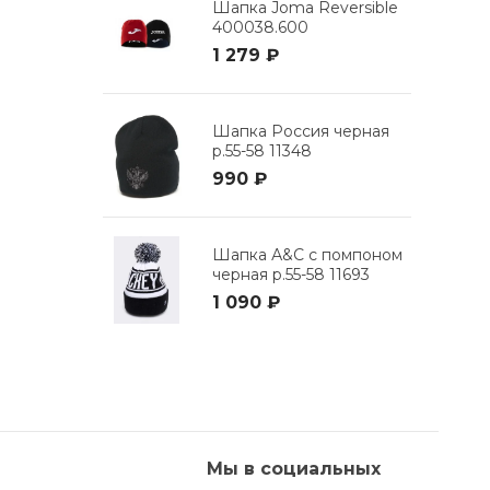
Шапка Joma Reversible
400038.600
1 279 ₽
Шапка Россия черная
р.55-58 11348
990 ₽
Шапка А&C с помпоном
черная р.55-58 11693
1 090 ₽
Мы в социальных