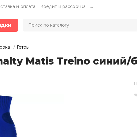
ставка и оплата
Кредит и рассрочка
...
идки
грока
Гетры
alty Matis Treino синий