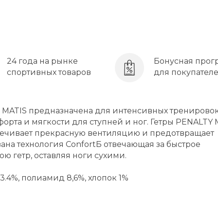
24 года на рынке
Бонусная прог
спортивных товаров
для покупател
ель MATIS предназначена для интенсивных тренирово
рта и мягкости для ступней и ног. Гетры PENALTY 
еспечивает прекрасную вентиляцию и предотвращает
ована технология ConfortБ отвечающая за быстрое
ю гетр, оставляя ноги сухими.
23.4%, полиамид 8,6%, хлопок 1%