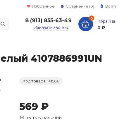
Избранное
Сравнение
(0)
Войти
0
8 (913) 855-63-49
Корзина
Заказать звонок
0 ₽
/белый 4107886991UN
Код товара: 141506
569 ₽
есть в наличии