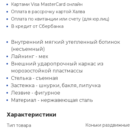
Картами Visa MasterCard онлайн
кий и тренерский
Ролики для п
Оплата в рассрочку картой Халва
тарь
Оплата по квитанции или счету (для юр.лиц)
В кредит от Сбербанка
Упоры для о
ты и защита
Внутренний мягкий утепленный ботинок
жное оборудование
(несъемный)
Утяжелители
Лайнинг - мех
Внешний ударопрочный каркас из
Эспандеры и 
морозостойкой пластмассы
Стелька - съемная
Застежка - шнурки, бакля, липучка
Аксессуары д
Лезвие - фигурное
йоги
Материал - нержавеющая сталь
Медболы
Характеристики
Коньки раздвижные
Тип товара
Пояса тяжело