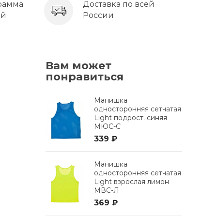
рамма
Доставка по всей
ей
России
Вам может
понравиться
Манишка
односторонняя сетчатая
Light подрост. синяя
МЮС-С
339 ₽
Манишка
односторонняя сетчатая
Light взрослая лимон
МВС-Л
369 ₽