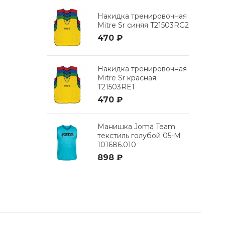
Накидка тренировочная
Mitre Sr синяя T21503RG2
470 ₽
Накидка тренировочная
Mitre Sr красная
T21503RE1
470 ₽
Манишка Joma Team
текстиль голубой 05-M
101686.010
898 ₽