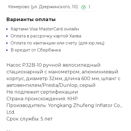
Туристическая
ственная гимнастика
Кемерово (ул. Дзержинского, 10)
1
Стельки
Фингерборд, B
Барбекю
Скамьи
Обувь для ед
Футбэг
Ремни
Бутылки для 
Варианты оплаты
суары
Шнурки
Флокированны
Картами Visa MasterCard онлайн
Стойки под ш
Тренировочно
подушки
Шорты
Весы
Оплата в рассрочку картой Халва
ние
рамы
Оплата по квитанции или счету (для юр.лиц)
В кредит от Сбербанка
Шлемы боксе
Фонари
Штаны, Брюки
Гантели
й спорт
Машины Смит
Насос P32B-10 ручной велосипедный
ивные игры
Спарринговые
Холодильник
Гимнастическ
Гири
стационарный с манометром, алюминиевый
Кроссоверы
корпус, диаметр 32мм, длина 600 мм, шланг с
ивные комплексы и
автовентилем/Presta/Dunlop, серый
Футы
Одежда для 
Грифы и штан
кие стенки
Не подлежит сертификации
Подставки
Страна происхождения: КНР
ы, сувениры
Производитель: Yongkang Zhufeng Inflator Co.,
Блины
Ltd.
Срок службы: 5 лет
дование для
Лямки, петли,
сооружений