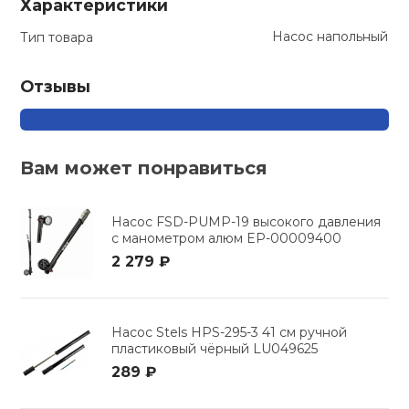
Характеристики
кий и тренерский
Ролики для п
Насос напольный
Тип товара
тарь
Отзывы
Упоры для о
ты и защита
жное оборудование
Утяжелители
Вам может понравиться
Эспандеры и 
Насос FSD-PUMP-19 высокого давления
с манометром алюм EP-00009400
Аксессуары д
2 279 ₽
йоги
Насос Stels HPS-295-3 41 см ручной
Медболы
пластиковый чёрный LU049625
289 ₽
Пояса тяжело