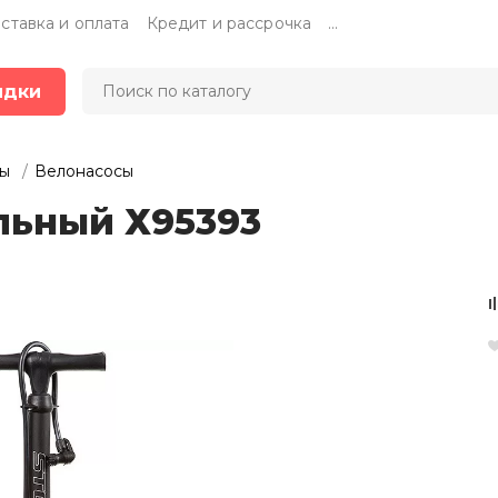
ставка и оплата
Кредит и рассрочка
...
идки
ры
Велонасосы
льный Х95393