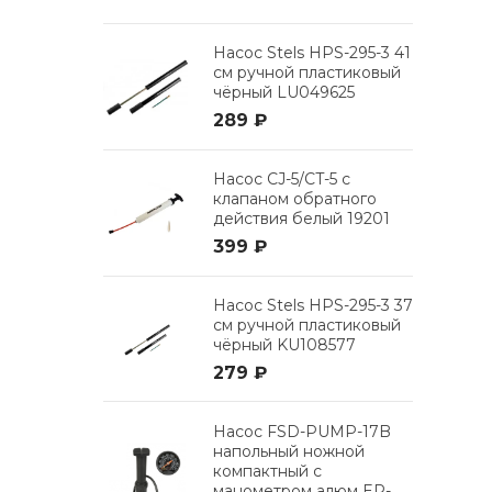
Насос Stels HPS-295-3 41
см ручной пластиковый
чёрный LU049625
289 ₽
Насос CJ-5/CT-5 с
клапаном обратного
действия белый 19201
399 ₽
Насос Stels HPS-295-3 37
см ручной пластиковый
чёрный KU108577
279 ₽
Насос FSD-PUMP-17B
напольный ножной
компактный с
манометром алюм EP-