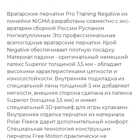
кий и тренерский
Ролики для п
Вратарские перчатки Pro Training Negative из
тарь
линейки NIGMA разработаны совместно с экс-
вратарем сборной России Русланом
Упоры для о
ты и защита
Нигматуллиным. Это профессиональные
всепогодные вратарские перчатки. Крой
жное оборудование
Negative обеспечивает плотную посадку.
Утяжелители
Материал ладони - оригинальный немецкий
латекс Superior толщиной 3,5 мм - обладает
Эспандеры и 
высокими характеристиками цепкости и
износостойкости. Внутренняя подкладка из
специальной пены толщиной 3 мм добавляет
Аксессуары д
мягкости, внешняя сторона сделана из латекса
йоги
Superior (толщина 3,5 мм) и имеет
специальный 3D-рельеф для игры кулаками.
Внутренняя отделка перчатки из материала
Медболы
Polar Fleece дарит дополнительный комфорт.
Специальная технология конструкции
Пояса тяжело
перчаток Free Motion практически не