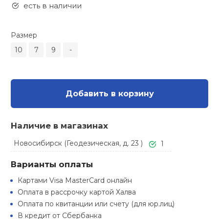
Туристическая
есть в наличии
ственная гимнастика
Стельки
Фингерборд, B
Барбекю
Скамьи
Обувь для ед
Футбэг
Ремни
Бутылки для 
Размер
суары
Шнурки
Флокированны
10
7
9
-
Стойки под ш
Тренировочно
подушки
Шорты
Весы
ние
рамы
Шлемы боксе
Фонари
Штаны, Брюки
Гантели
й спорт
Добавить в корзину
Машины Смит
ивные игры
Спарринговые
Холодильник
Гимнастическ
Гири
Наличие в магазинах
Кроссоверы
ивные комплексы и
Новосибирск (Геодезическая, д. 23 )
1
Футы
Одежда для 
Грифы и штан
кие стенки
Подставки
Варианты оплаты
ы, сувениры
Блины
Картами Visa MasterCard онлайн
Оплата в рассрочку картой Халва
дование для
Оплата по квитанции или счету (для юр.лиц)
Лямки, петли,
сооружений
В кредит от Сбербанка