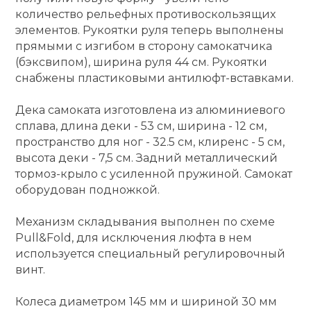
количество рельефных противоскользящих
кий и тренерский
Ролики для п
элементов. Рукоятки руля теперь выполнены
тарь
прямыми с изгибом в сторону самокатчика
(бэксвипом), ширина руля 44 см. Рукоятки
Упоры для о
ты и защита
снабжены пластиковыми антилюфт-вставками.
Дека самоката изготовлена из алюминиевого
жное оборудование
Утяжелители
сплава, длина деки - 53 см, ширина - 12 см,
пространство для ног - 32.5 см, клиренс - 5 см,
Эспандеры и 
высота деки - 7,5 см. Задний металлический
тормоз-крыло с усиленной пружиной. Самокат
оборудован подножкой.
Аксессуары д
йоги
Механизм складывания выполнен по схеме
Pull&Fold, для исключения люфта в нем
используется специальный регулировочный
Медболы
винт.
Пояса тяжело
Колеса диаметром 145 мм и шириной 30 мм