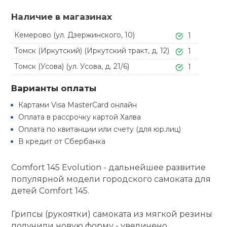
Туристическая
ственная гимнастика
Стельки
Фингерборд, B
Барбекю
Наличие в магазинах
Скамьи
Обувь для ед
Футбэг
Ремни
Бутылки для 
Кемерово (ул. Дзержинского, 10)
1
суары
Шнурки
Флокированны
Томск (Иркутский) (Иркутский тракт, д. 12)
1
Стойки под ш
Тренировочно
подушки
Шорты
Весы
ние
Томск (Усова) (ул. Усова, д. 21/6)
1
рамы
Варианты оплаты
Шлемы боксе
Фонари
Штаны, Брюки
Гантели
й спорт
Машины Смит
Картами Visa MasterCard онлайн
Оплата в рассрочку картой Халва
ивные игры
Спарринговые
Холодильник
Гимнастическ
Гири
Оплата по квитанции или счету (для юр.лиц)
Кроссоверы
В кредит от Сбербанка
ивные комплексы и
Футы
Одежда для 
Грифы и штан
кие стенки
Подставки
Comfort 145 Evolution - дальнейшее развитие
популярной модели городского самоката для
ы, сувениры
Блины
детей Comfort 145.
дование для
Грипсы (рукоятки) самоката из мягкой резины
Лямки, петли,
сооружений
получили новую форму - увеличено