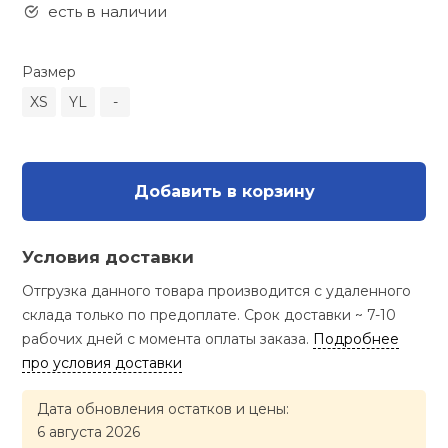
Туристическая
есть в наличии
ственная гимнастика
Стельки
Фингерборд, B
Барбекю
Скамьи
Обувь для ед
Футбэг
Ремни
Бутылки для 
Размер
суары
Шнурки
Флокированны
XS
YL
-
Стойки под ш
Тренировочно
подушки
Шорты
Весы
ние
рамы
Шлемы боксе
Фонари
Штаны, Брюки
Гантели
й спорт
Добавить в корзину
Машины Смит
ивные игры
Спарринговые
Холодильник
Гимнастическ
Гири
Условия доставки
Кроссоверы
ивные комплексы и
Отгрузка данного товара производится с удаленного
Футы
Одежда для 
Грифы и штан
кие стенки
склада только по предоплате. Срок доставки ~ 7-10
Подставки
рабочих дней с момента оплаты заказа.
Подробнее
ы, сувениры
Блины
про условия доставки
Дата обновления остатков и цены:
дование для
Лямки, петли,
сооружений
6 августа 2026