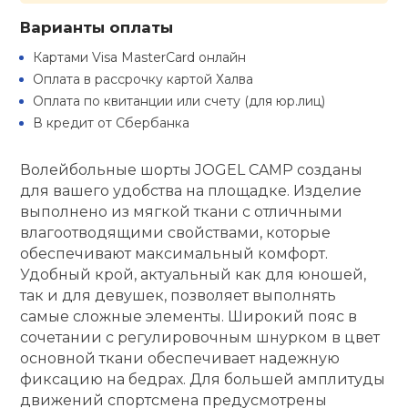
Варианты оплаты
кий и тренерский
Ролики для п
тарь
Картами Visa MasterCard онлайн
Оплата в рассрочку картой Халва
Упоры для о
ты и защита
Оплата по квитанции или счету (для юр.лиц)
В кредит от Сбербанка
жное оборудование
Утяжелители
Волейбольные шорты JOGEL CAMP созданы
для вашего удобства на площадке. Изделие
Эспандеры и 
выполнено из мягкой ткани с отличными
влагоотводящими свойствами, которые
обеспечивают максимальный комфорт.
Аксессуары д
Удобный крой, актуальный как для юношей,
йоги
так и для девушек, позволяет выполнять
самые сложные элементы. Широкий пояс в
Медболы
сочетании с регулировочным шнурком в цвет
основной ткани обеспечивает надежную
фиксацию на бедрах. Для большей амплитуды
Пояса тяжело
движений спортсмена предусмотрены