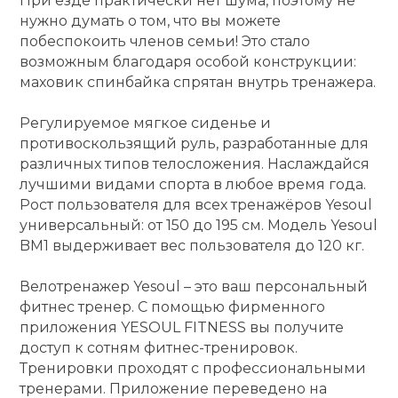
При езде практически нет шума, поэтому не
нужно думать о том, что вы можете
кий и тренерский
Ролики для п
побеспокоить членов семьи! Это стало
тарь
возможным благодаря особой конструкции:
маховик спинбайка спрятан внутрь тренажера.
Упоры для о
ты и защита
Регулируемое мягкое сиденье и
жное оборудование
противоскользящий руль, разработанные для
Утяжелители
различных типов телосложения. Наслаждайся
лучшими видами спорта в любое время года.
Эспандеры и 
Рост пользователя для всех тренажёров Yesoul
универсальный: от 150 до 195 см. Модель Yesoul
BM1 выдерживает вес пользователя до 120 кг.
Аксессуары д
йоги
Велотренажер Yesoul – это ваш персональный
фитнес тренер. С помощью фирменного
приложения YESOUL FITNESS вы получите
Медболы
доступ к сотням фитнес-тренировок.
Тренировки проходят с профессиональными
Пояса тяжело
тренерами. Приложение переведено на