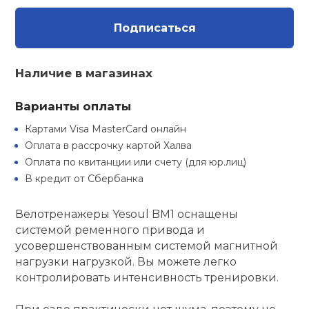
Туристическая
ственная гимнастика
Стельки
Фингерборд, B
Барбекю
Подписаться
Скамьи
Обувь для ед
Футбэг
Ремни
Бутылки для 
суары
Шнурки
Флокированны
Наличие в магазинах
Стойки под ш
Тренировочно
подушки
Шорты
Весы
ние
рамы
Варианты оплаты
Шлемы боксе
Фонари
Штаны, Брюки
Гантели
й спорт
Картами Visa MasterCard онлайн
Машины Смит
Оплата в рассрочку картой Халва
ивные игры
Оплата по квитанции или счету (для юр.лиц)
Спарринговые
Холодильник
Гимнастическ
Гири
Кроссоверы
В кредит от Сбербанка
ивные комплексы и
Футы
Одежда для 
Грифы и штан
кие стенки
Велотренажеры Yesoul BM1 оснащены
Подставки
системой ременного привода и
усовершенствованным системой магнитной
ы, сувениры
Блины
нагрузки нагрузкой. Вы можете легко
контролировать интенсивность тренировки.
дование для
Лямки, петли,
сооружений