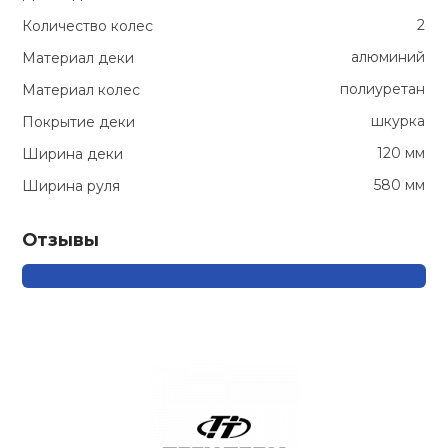
2
Количество колес
кий и тренерский
Ролики для п
тарь
алюминий
Материал деки
полиуретан
Материал колес
Упоры для о
ты и защита
шкурка
Покрытие деки
120 мм
Ширина деки
жное оборудование
Утяжелители
580 мм
Ширина руля
Эспандеры и 
Отзывы
Аксессуары д
йоги
Медболы
Пояса тяжело