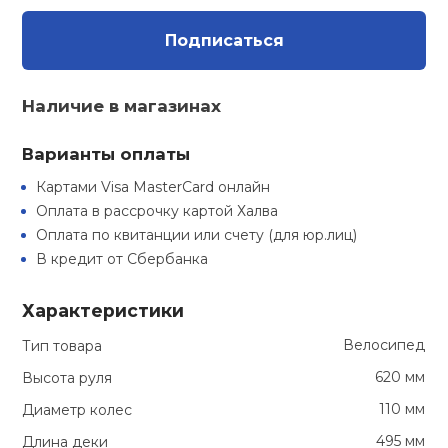
Туристическая
ственная гимнастика
Стельки
Фингерборд, B
Барбекю
Подписаться
Скамьи
Обувь для ед
Футбэг
Ремни
Бутылки для 
суары
Шнурки
Флокированны
Наличие в магазинах
Стойки под ш
Тренировочно
подушки
Шорты
Весы
ние
рамы
Варианты оплаты
Шлемы боксе
Фонари
Штаны, Брюки
Гантели
й спорт
Картами Visa MasterCard онлайн
Машины Смит
Оплата в рассрочку картой Халва
ивные игры
Оплата по квитанции или счету (для юр.лиц)
Спарринговые
Холодильник
Гимнастическ
Гири
Кроссоверы
В кредит от Сбербанка
ивные комплексы и
Футы
Одежда для 
Грифы и штан
кие стенки
Характеристики
Подставки
Велосипед
Тип товара
ы, сувениры
Блины
620 мм
Высота руля
110 мм
Диаметр колес
дование для
Лямки, петли,
сооружений
495 мм
Длина деки